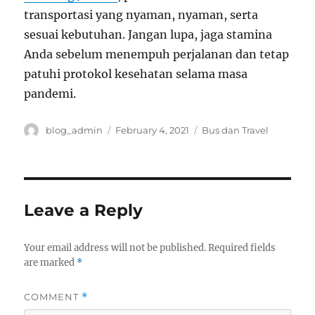
transportasi yang nyaman, nyaman, serta
sesuai kebutuhan. Jangan lupa, jaga stamina
Anda sebelum menempuh perjalanan dan tetap
patuhi protokol kesehatan selama masa
pandemi.
Author
Posted
Categories
blog_admin
February 4, 2021
Bus dan Travel
on
Leave a Reply
Your email address will not be published.
Required fields
are marked
*
COMMENT
*