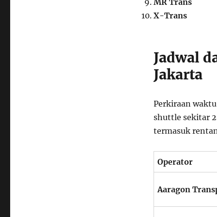
MR Trans
X-Trans
Jadwal d
Jakarta
Perkiraan wakt
shuttle sekitar 
termasuk rentan
Operator
Aaragon Trans