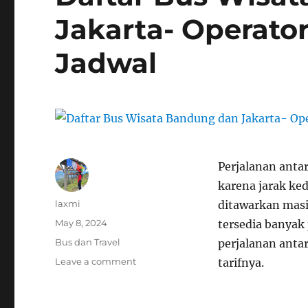
Jakarta- Operator
Jadwal
Perjalanan anta
karena jarak ke
Author
laxmi
ditawarkan masin
Posted
May 8, 2024
tersedia banyak
on
Categories
Bus dan Travel
perjalanan antar
on
Leave a comment
tarifnya.
Daftar
Bus
Wisata