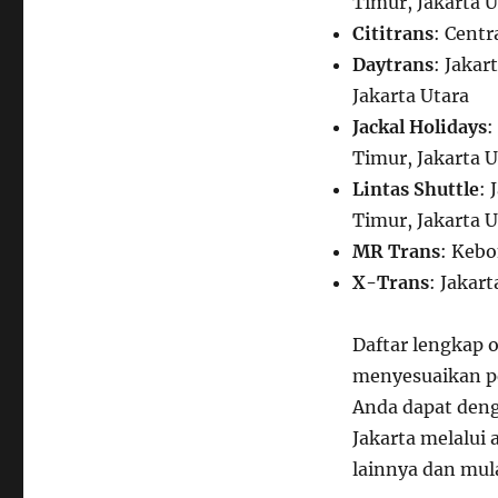
Timur, Jakarta U
Cititrans
: Cent
Daytrans
: Jakar
Jakarta Utara
Jackal Holidays
:
Timur, Jakarta U
Lintas Shuttle
: 
Timur, Jakarta U
MR Trans
: Kebo
X-Trans
: Jakart
Daftar lengkap o
menyesuaikan per
Anda dapat den
Jakarta melalui a
lainnya dan mul