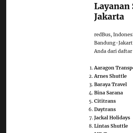
Layanan 
Bandung
dan
Jakarta
Jakarta-
Operator
Populer,
redBus, Indones
Tiket,
Jadwal
Bandung-Jakarta
Anda dari daftar
Aaragon Transp
Arnes Shuttle
Baraya Travel
Bina Sarana
Cititrans
Daytrans
Jackal Holidays
Lintas Shuttle