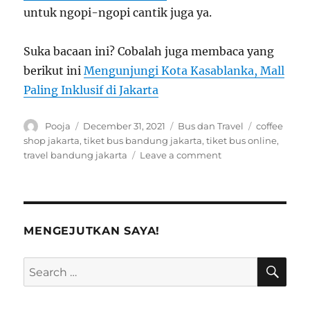
untuk ngopi-ngopi cantik juga ya.
Suka bacaan ini? Cobalah juga membaca yang
berikut ini
Mengunjungi Kota Kasablanka, Mall
Paling Inklusif di Jakarta
Author
Posted
Categories
Tags
Pooja
December 31, 2021
Bus dan Travel
coffee
on
shop jakarta
,
tiket bus bandung jakarta
,
tiket bus online
,
on
travel bandung jakarta
Leave a comment
5
Coffee
Shop
Enak
Dekat
MENGEJUTKAN SAYA!
Pool
Travel
SE
Search
di
for:
Jakarta
yang