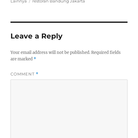
on
Tags
Lainnya
restoran Bandung Jakarta
Leave a Reply
Your email address will not be published.
Required fields
are marked
*
COMMENT
*