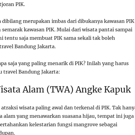
ntjoran
PIK
.
sa dibilang merupakan imbas dari dibukanya kawasan
PIK
emarak kawasan PIK. Mulai dari wisata pantai sampai
ini tentu saja membuat PIK sama sekali tak boleh
travel Bandung Jakarta
.
pa saja yang paling menarik di PIK? Inilah yang harus
ku
travel Bandung Jakarta
:
sata Alam (TWA) Angke Kapuk
u atraksi wisata paling awal dan terkenal di
PIK
. Tak hany
ta alam yang menawarkan suasana hijau, tempat ini juga
rtahankan kelestarian fungsi mangrove sebagai
dupan.