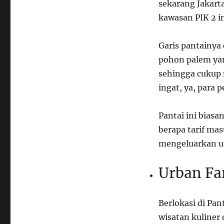
sekarang Jakarta
kawasan
PIK
2 in
Garis pantainya
pohon palem yan
sehingga cukup 
ingat, ya, para 
Pantai ini bias
berapa tarif ma
mengeluarkan uan
Urban F
Berlokasi di Pa
wisatan kuliner 