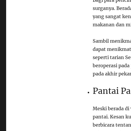
Bagi para penc
surganya. Berada
yang sangat ken
makanan dan mi
Sambil menikmat
dapat menikmati
seperti tarian S
beroperasi pada
pada akhir peka
Pantai Pa
Meski berada di 
pantai. Kesan ku
berbicara tentan