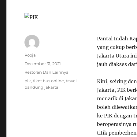
Pantai Indah Ka
yang cukup berb
Author
Pooja
Jakarta Utara i
Posted
December 31, 2021
jauh diakses dar
on
Categories
Restoran Dan Lainnya
Tags
pik
,
tiket bus online
,
travel
Kini, seiring de
bandung jakarta
Jakarta, PIK be
menarik di Jaka
boleh dilewatk
ke
PIK
dengan t
beroperasinya ru
titik pemberhent