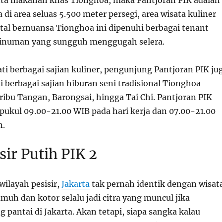
inta makanan khas Tionghoa, maka Pantjoran
PIK
adalah
 di area seluas 5.500 meter persegi, area wisata kuliner
tal bernuansa Tionghoa ini dipenuhi berbagai tenant
numan yang sungguh menggugah selera.
i berbagai sajian kuliner, pengunjung Pantjoran PIK ju
 berbagai sajian hiburan seni tradisional Tionghoa
eribu Tangan, Barongsai, hingga Tai Chi. Pantjoran PIK
 pukul 09.00-21.00 WIB pada hari kerja dan 07.00-21.00
n.
sir Putih PIK 2
wilayah pesisir,
Jakarta
tak pernah identik dengan wisat
muh dan kotor selalu jadi citra yang muncul jika
g pantai di Jakarta. Akan tetapi, siapa sangka kalau