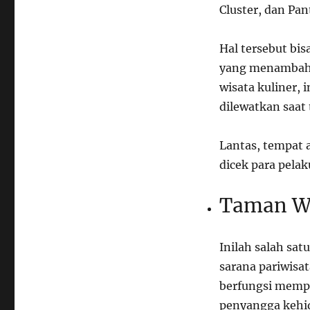
Cluster, dan Pa
Hal tersebut bi
yang menambah s
wisata kuliner, 
dilewatkan saat
Lantas, tempat a
dicek para pela
Taman Wi
Inilah salah sat
sarana pariwisa
berfungsi mempe
penyangga kehi