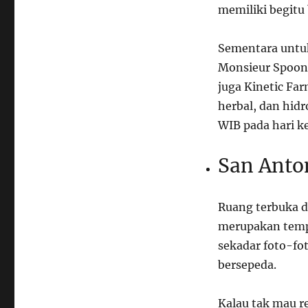
memiliki begitu
Sementara untuk
Monsieur Spoon, 
juga Kinetic Fa
herbal, dan hid
WIB pada hari k
San Anto
Ruang terbuka 
merupakan temp
sekadar foto-fo
bersepeda.
Kalau tak mau r