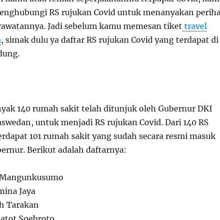
menghubungi
RS rujukan Covid
untuk menanyakan periha
rawatannya. Jadi sebelum kamu memesan tiket
travel
a
, simak dulu ya daftar
RS rujukan Covid
yang terdapat di
dung.
nyak 140 rumah sakit telah ditunjuk oleh Gubernur DKI
Baswedan, untuk menjadi
RS rujukan Covid
. Dari 140
RS
terdapat 101 rumah sakit yang sudah secara resmi masuk
ernur. Berikut adalah daftarnya:
o Mangunkusumo
ina Jaya
h Tarakan
tot Soebroto