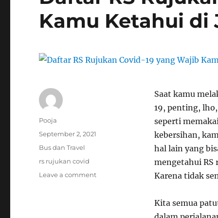
Kamu Ketahui di
Saat kamu mel
19, penting, lho
Author
Pooja
seperti memakai
Posted
September 2, 2021
kebersihan, kam
on
Categories
Bus dan Travel
hal lain yang b
Tags
rs rujukan covid
mengetahui
RS 
on
Leave a comment
Karena tidak se
Daftar
RS
Kita semua patu
Rujukan
Covid-
dalam perjalana