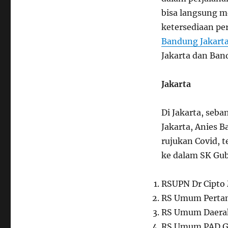
19
bisa langsung 
yang
ketersediaan pe
Wajib
Kamu
Bandung Jakart
Ketahui
Jakarta dan Ban
di
Jakarta
dan
Jakarta
Bandung
Di Jakarta, seba
Jakarta, Anies 
rujukan Covid
, 
ke dalam SK Gub
RSUPN Dr Cipt
RS Umum Pertam
RS Umum Daera
RS Umum PAD Ga