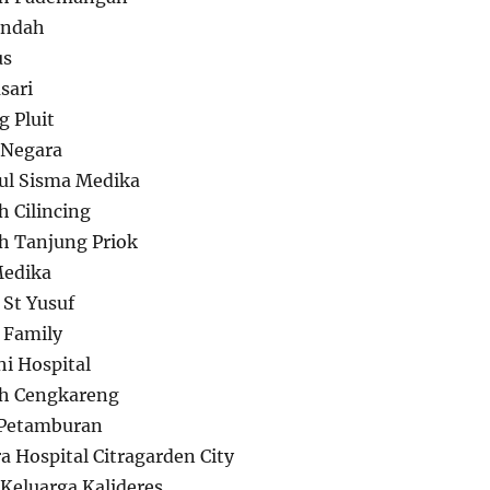
Indah
us
sari
 Pluit
 Negara
l Sisma Medika
 Cilincing
 Tanjung Priok
Medika
 St Yusuf
 Family
i Hospital
h Cengkareng
 Petamburan
 Hospital Citragarden City
Keluarga Kalideres