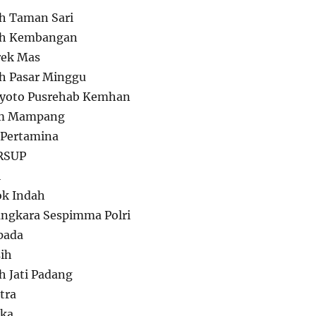
h Taman Sari
h Kembangan
ek Mas
h Pasar Minggu
yoto Pusrehab Kemhan
am Mampang
Pertamina
RSUP
i
k Indah
gkara Sespimma Polri
pada
ih
 Jati Padang
tra
ka