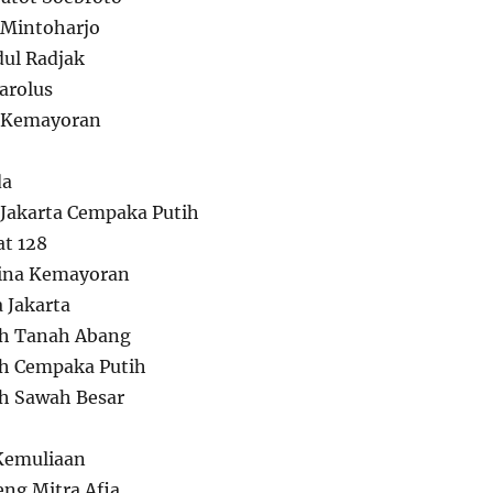
Mintoharjo
ul Radjak
arolus
 Kemayoran
da
Jakarta Cempaka Putih
t 128
na Kemayoran
Jakarta
h Tanah Abang
h Cempaka Putih
h Sawah Besar
Kemuliaan
g Mitra Afia