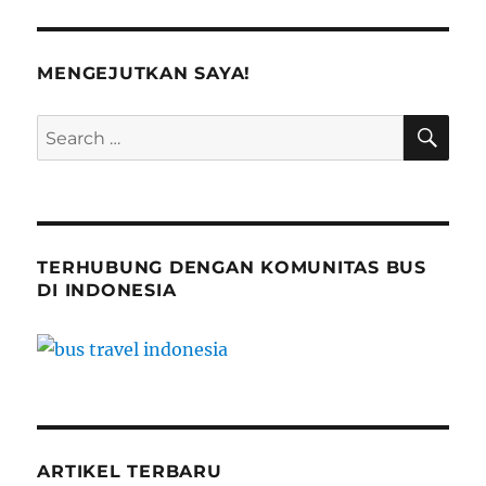
Wisata
Terbaru
yang
MENGEJUTKAN SAYA!
Hits
di
SE
Search
Jakarta
for:
TERHUBUNG DENGAN KOMUNITAS BUS
DI INDONESIA
ARTIKEL TERBARU