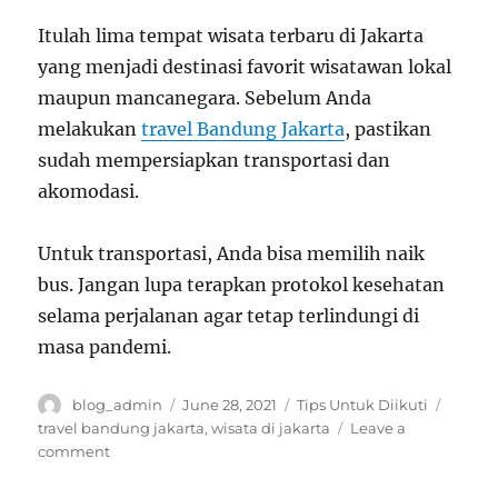
Itulah lima tempat wisata terbaru di Jakarta
yang menjadi destinasi favorit wisatawan lokal
maupun mancanegara. Sebelum Anda
melakukan
travel Bandung Jakarta
, pastikan
sudah mempersiapkan transportasi dan
akomodasi.
Untuk transportasi, Anda bisa memilih naik
bus. Jangan lupa terapkan protokol kesehatan
selama perjalanan agar tetap terlindungi di
masa pandemi.
Author
Posted
Categories
Tags
blog_admin
June 28, 2021
Tips Untuk Diikuti
on
travel bandung jakarta
,
wisata di jakarta
Leave a
on
comment
5
Tempat