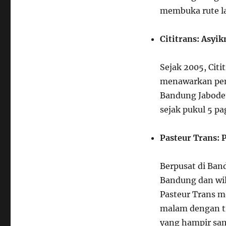
membuka rute la
Cititrans: Asyi
Sejak 2005, Citi
menawarkan pen
Bandung Jabodet
sejak pukul 5 pa
Pasteur Trans:
Berpusat di Ban
Bandung dan wil
Pasteur Trans m
malam dengan ti
yang hampir sam