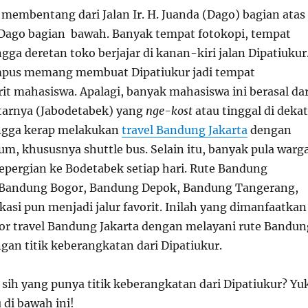
 membentang dari Jalan Ir. H. Juanda (Dago) bagian atas
 Dago bagian bawah. Banyak tempat fotokopi, tempat
gga deretan toko berjajar di kanan-kiri jalan Dipatiukur
pus memang membuat Dipatiukur jadi tempat
it mahasiswa. Apalagi, banyak mahasiswa ini berasal dar
itarnya (Jabodetabek) yang
nge-kost
atau tinggal di dekat
ingga kerap melakukan
travel Bandung Jakarta
dengan
um, khususnya shuttle bus. Selain itu, banyak pula warg
pergian ke Bodetabek setiap hari. Rute Bandung
 Bandung Bogor, Bandung Depok, Bandung Tangerang,
asi pun menjadi jalur favorit. Inilah yang dimanfaatkan
or travel Bandung Jakarta dengan melayani rute Bandun
gan titik keberangkatan dari Dipatiukur.
 sih yang punya titik keberangkatan dari Dipatiukur? Yu
 di bawah ini!