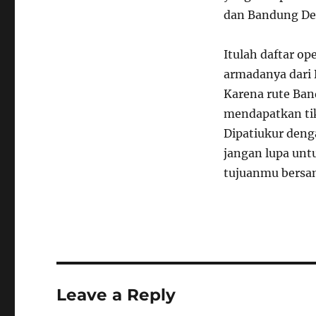
dan Bandung De
Itulah daftar op
armadanya dari D
Karena rute Ban
mendapatkan tik
Dipatiukur den
jangan lupa unt
tujuanmu bersam
Leave a Reply