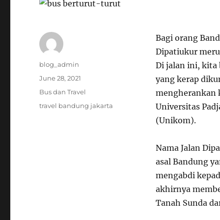
Bagi orang Bandu
Dipatiukur meru
Author
blog_admin
Di jalan ini, k
Posted
June 28, 2021
yang kerap diku
on
Categories
Bus dan Travel
mengherankan ka
Tags
travel bandung jakarta
Universitas Pad
(Unikom).
Nama Jalan Dipat
asal Bandung ya
mengabdi kepad
akhirnya membe
Tanah Sunda da