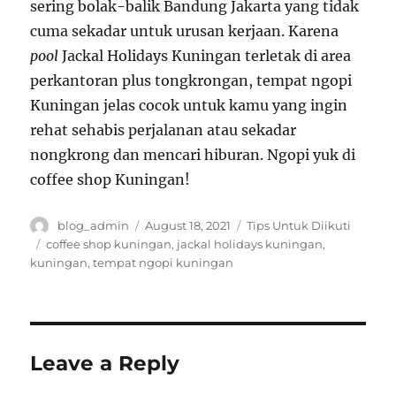
sering bolak-balik Bandung Jakarta yang tidak
cuma sekadar untuk urusan kerjaan. Karena
pool
Jackal Holidays Kuningan terletak di area
perkantoran plus tongkrongan, tempat ngopi
Kuningan jelas cocok untuk kamu yang ingin
rehat sehabis perjalanan atau sekadar
nongkrong dan mencari hiburan. Ngopi yuk di
coffee shop Kuningan!
Author
Posted
Categories
blog_admin
August 18, 2021
Tips Untuk Diikuti
on
Tags
coffee shop kuningan
,
jackal holidays kuningan
,
kuningan
,
tempat ngopi kuningan
Leave a Reply